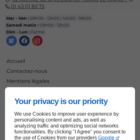
01 43 01 83 73
Mar - Ven :
09h00 - 12h00 | 14h00 - 18h00
Samedi matin :
09h00 - 12h00
Dim - Lun :
Fermé
Accueil
Contactez-nous
Mentions légales
Plan du site
Your privacy is our priority
We use Cookies to improve user experience by
Haut de page
personalising content and ads, as well as
analyzing traffic and optimizing social networks
functionalities. By clicking "I Agree" you consent to
the use of Cookies from our providers
Google