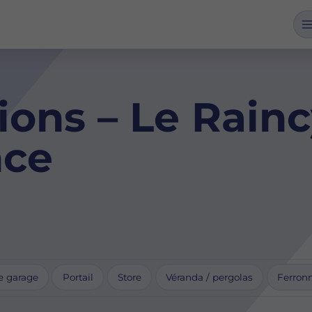
ions – Le Rainc
nce
e garage
Portail
Store
Véranda / pergolas
Ferronn