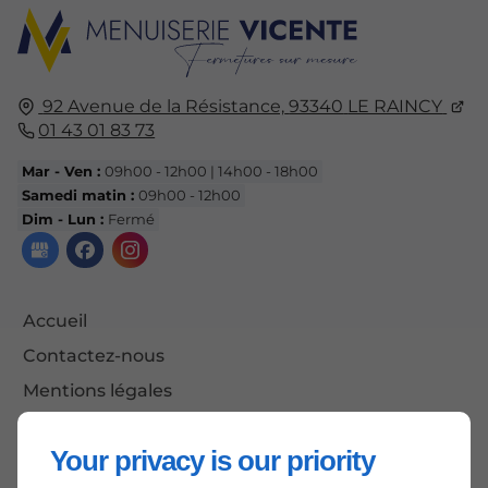
92 Avenue de la Résistance,
93340
LE RAINCY
01 43 01 83 73
Mar - Ven :
09h00 - 12h00 | 14h00 - 18h00
Samedi matin :
09h00 - 12h00
Dim - Lun :
Fermé
Accueil
Contactez-nous
Mentions légales
Plan du site
Your privacy is our priority