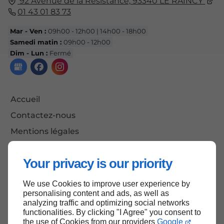
92 Avenue de la Résistance,
93340
LE RAINCY
01 43 01 83 73
Mar - Ven :
09h00 - 12h00 | 14h00 - 18h00
Samedi matin :
09h00 - 12h00
Dim - Lun :
Fermé
Accueil
Contactez-nous
Mentions légales
Plan du site
Your privacy is our priority
We use Cookies to improve user experience by
Haut de page
personalising content and ads, as well as
analyzing traffic and optimizing social networks
functionalities. By clicking "I Agree" you consent to
the use of Cookies from our providers
Google